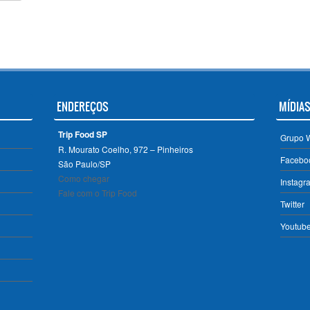
ENDEREÇOS
MÍDIAS
Trip Food SP
Grupo 
R. Mourato Coelho, 972 – Pinheiros
Facebo
São Paulo/SP ‎
Como chegar
Instagr
Fale com o Trip Food
Twitter
Youtub