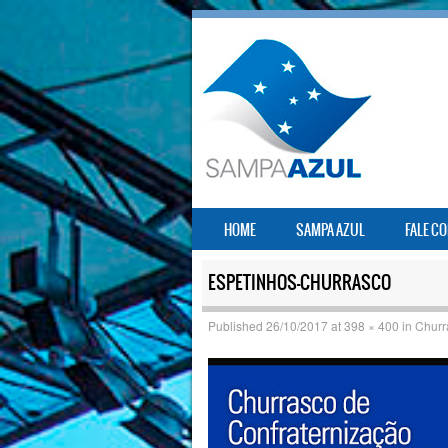
SKIP TO CONTENT
HOME
SAMPA AZUL
FALE C
MENU
ESPETINHOS-CHURRASCO
Published
26/10/2017
at
398 × 400
in
Churr