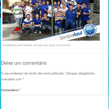
Trackbacks are closed, but you can
post a comment
.
Deixe um comentário
O seu endereço de email não será publicado.
Campos obrigatórios
marcados com
*
Comentário
*