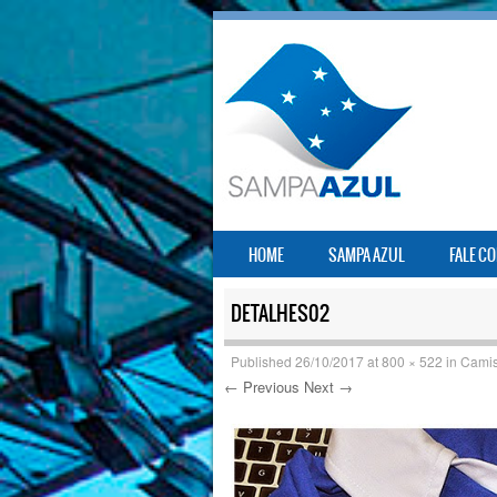
SKIP TO CONTENT
HOME
SAMPA AZUL
FALE C
MENU
DETALHES02
Published
26/10/2017
at
800 × 522
in
Camis
← Previous
Next →