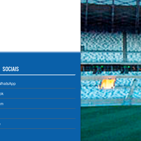
 SOCIAIS
WhatsApp
ok
am
e