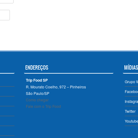
ENDEREÇOS
MÍDIAS
Trip Food SP
Grupo 
R. Mourato Coelho, 972 – Pinheiros
Facebo
São Paulo/SP ‎
Como chegar
Instagr
Fale com o Trip Food
Twitter
Youtub