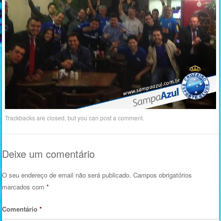
Trackbacks are closed, but you can
post a comment
.
Deixe um comentário
O seu endereço de email não será publicado.
Campos obrigatórios
marcados com
*
Comentário
*