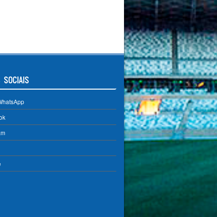
 SOCIAIS
WhatsApp
ok
am
e