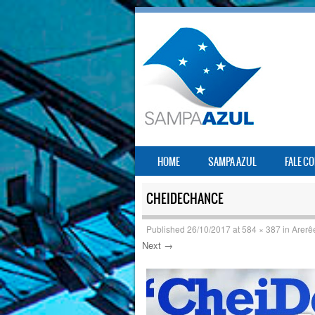
SKIP TO CONTENT
HOME
SAMPA AZUL
FALE C
MENU
CHEIDECHANCE
Published
26/10/2017
at
584 × 387
in
Arerê
Next →