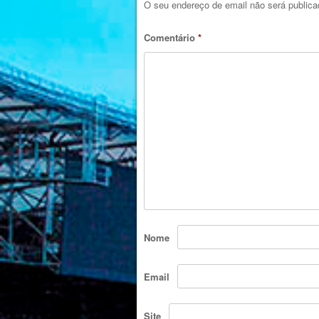
O seu endereço de email não será publica
Comentário
*
Nome
Email
Site