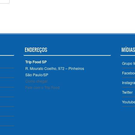
ENDEREÇOS
MÍDIAS
Trip Food SP
Grupo 
R. Mourato Coelho, 972 – Pinheiros
Facebo
São Paulo/SP ‎
Como chegar
Instagr
Fale com o Trip Food
Twitter
Youtub