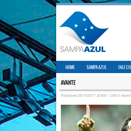
SKIP TO CONTENT
HOME
SAMPA AZUL
FALE C
MENU
AVANTE
Published
26/10/2017
at
600 × 300
in
Adren