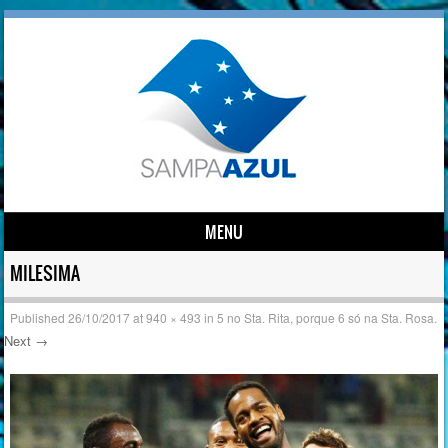
MENU
Skip to content
MILESIMA
Published
26/10/2017
at
940 × 493
in
5 no Sta. Rita, porque 6 só na Sta. Rosa.
Next →